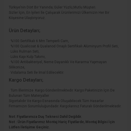
Türkiye’nin Dört Bir Yanında; Güler Yüzlü,Mutlu Müşteri.
Sizler İçin, En İyileri İle Çalışarak Ürünlerimizi Ülkemizin Her Bir
Köşesine Ulaştırıyoruz.
Ürün Detayları;
· %100 Sertifikalı 6 Mm Temperli Cam,
· %100 Qualicoat & Qualanod Onaylı Sertifikalı Alüminyum Profil Seti,
· Lüks Rulman Seti,
· Lüks Kapı Kulp Takımı,
· %100 Antibakteriyel, Neme Dayanıklı Ve Kararma Yapmayan
Silikonize,
· Vidalama Seti İle İmal Edilecektir.
Kargo Detayları;
· Tüm İllerimize Kargo Gönderilmektedir. Kargo Paketinizin İçin De
Bulunan Tüm Materyaller
Sigortalıdır Ve Kargo Esnasında Oluşabilecek Tüm Hasarlar
Firmamızın Sorumluluğundadır. Kargolarınız Faturalı Gönderilmektedir.
Not: Fiyatlarımıza Duş Teknesi Dahil Değildir.
Not : Ürün Fiyatlarımız Montaj Hariç Fiyatlardır, Montaj Bilgisi İçin
Lütfen İletişime Geçiniz.