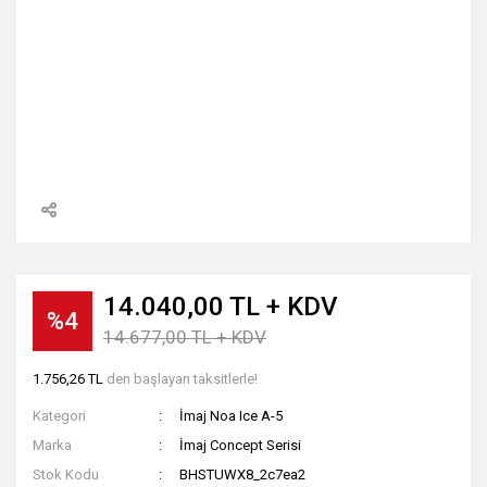
14.040,00 TL + KDV
%4
14.677,00 TL + KDV
1.756,26 TL
den başlayan taksitlerle!
Kategori
İmaj Noa Ice A-5
Marka
İmaj Concept Serisi
Stok Kodu
BHSTUWX8_2c7ea2