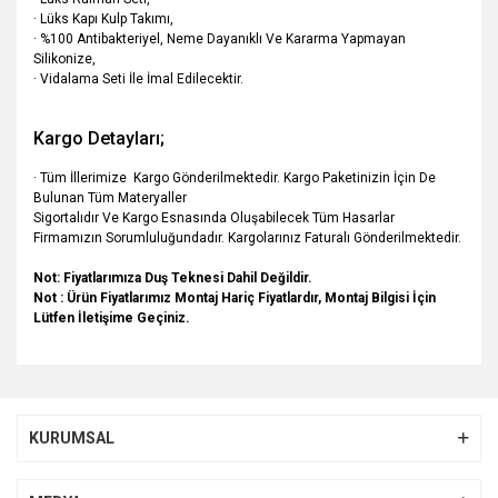
· Lüks Kapı Kulp Takımı,
· %100 Antibakteriyel, Neme Dayanıklı Ve Kararma Yapmayan
Silikonize,
· Vidalama Seti İle İmal Edilecektir.
Kargo Detayları;
· Tüm İllerimize Kargo Gönderilmektedir. Kargo Paketinizin İçin De
Bulunan Tüm Materyaller
Sigortalıdır Ve Kargo Esnasında Oluşabilecek Tüm Hasarlar
Firmamızın Sorumluluğundadır. Kargolarınız Faturalı Gönderilmektedir.
Not: Fiyatlarımıza Duş Teknesi Dahil Değildir.
Not : Ürün Fiyatlarımız Montaj Hariç Fiyatlardır, Montaj Bilgisi İçin
Lütfen İletişime Geçiniz.
Bu ürünün fiyat bilgisi, resim, ürün açıklamalarında ve diğer
konularda yetersiz gördüğünüz noktaları öneri formunu
Bu ürüne ilk yorumu siz yapın!
kullanarak tarafımıza iletebilirsiniz.
KURUMSAL
Görüş ve önerileriniz için teşekkür ederiz.
Yorum Yaz
Ürün resmi kalitesiz, bozuk veya görüntülenemiyor.