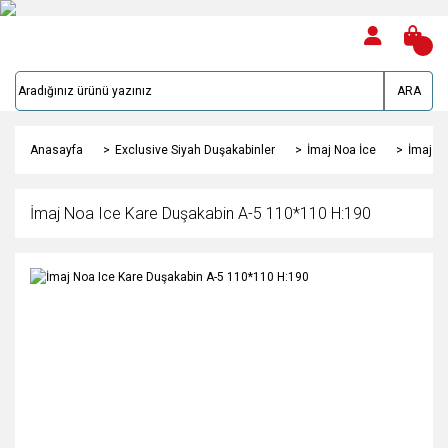
ARA
Anasayfa
Exclusive Siyah Duşakabinler
İmaj Noa İce
İmaj No
İmaj Noa Ice Kare Duşakabin A-5 110*110 H:190