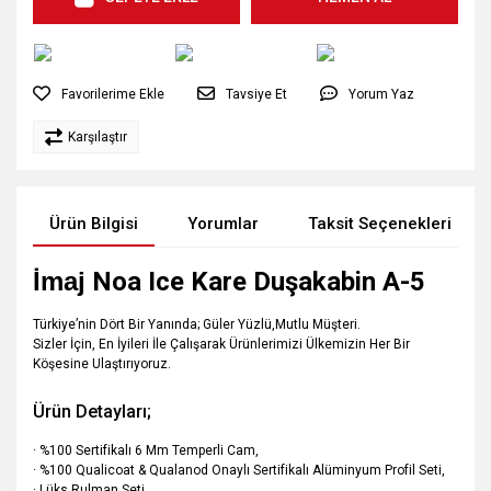
Tavsiye Et
Yorum Yaz
Karşılaştır
Ürün Bilgisi
Yorumlar
Taksit Seçenekleri
İmaj
Noa Ice Kare Duşakabin A-5
Türkiye’nin Dört Bir Yanında; Güler Yüzlü,Mutlu Müşteri.
Sizler İçin, En İyileri İle Çalışarak Ürünlerimizi Ülkemizin Her Bir
Köşesine Ulaştırıyoruz.
Ürün Detayları;
· %100 Sertifikalı 6 Mm Temperli Cam,
· %100 Qualicoat & Qualanod Onaylı Sertifikalı Alüminyum Profil Seti,
· Lüks Rulman Seti,