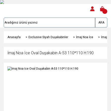
ARA
Anasayfa
Exclusive Siyah Duşakabinler
İmaj Noa İce
İmaj No
İmaj Noa Ice Oval Duşakabin A-53 110*110 H:190