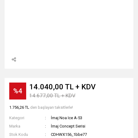
14.040,00 TL + KDV
%4
14.677,00 TL + KDV
1.756,26 TL
den başlayan taksitlerle!
Kategori
İmaj Noa Ice A-53
Marka
İmaj Concept Serisi
Stok Kodu
CDHWX156_1bbe77