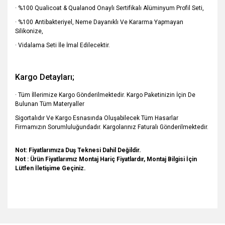
· %100 Qualicoat & Qualanod Onaylı Sertifikalı Alüminyum Profil Seti,
· %100 Antibakteriyel, Neme Dayanıklı Ve Kararma Yapmayan
Silikonize,
· Vidalama Seti İle İmal Edilecektir.
Kargo Detayları;
· Tüm İllerimize Kargo Gönderilmektedir. Kargo Paketinizin İçin De
Bulunan Tüm Materyaller
Sigortalıdır Ve Kargo Esnasında Oluşabilecek Tüm Hasarlar
Firmamızın Sorumluluğundadır. Kargolarınız Faturalı Gönderilmektedir.
Not: Fiyatlarımıza Duş Teknesi Dahil Değildir.
Not : Ürün Fiyatlarımız Montaj Hariç Fiyatlardır, Montaj Bilgisi İçin
Lütfen İletişime Geçiniz.
Bu ürünün fiyat bilgisi, resim, ürün açıklamalarında ve diğer
konularda yetersiz gördüğünüz noktaları öneri formunu