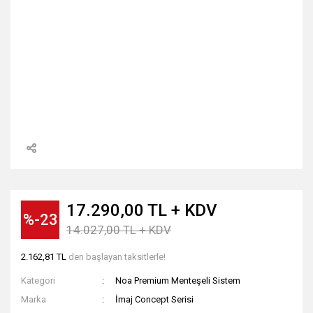
17.290,00 TL + KDV
%-23
14.027,00 TL + KDV
2.162,81 TL
den başlayan taksitlerle!
Kategori
Noa Premium Menteşeli Sistem
Marka
İmaj Concept Serisi