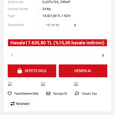
Stok Kodu
DJQTU135_7dfe47
Garanti Süresi
24 Ay
Fiyat
14.027,00 TL + KDV
Seçenekler
Havale
17.635,80 TL (%15,00 havale indirimi)
SEPETE EKLE
HEMEN AL
Tavsiye Et
Yorum Yaz
Karşılaştır