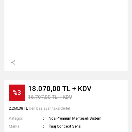
18.070,00 TL + KDV
%3
18.707,00 TL + KDV
2.260,38 TL
den başlayan taksitlerle!
Kategori
Noa Premium Menteşeli Sistem
Marka
İmaj Concept Serisi