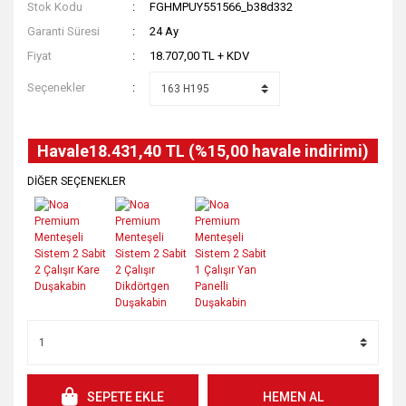
Stok Kodu
FGHMPUY551566_b38d332
Garanti Süresi
24 Ay
Fiyat
18.707,00 TL + KDV
Seçenekler
Havale
18.431,40 TL (%15,00 havale indirimi)
DİĞER SEÇENEKLER
SEPETE EKLE
HEMEN AL