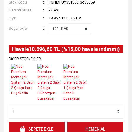
Stok Kodu
FGHMPUY551566_3c88659
Garanti Süresi
24 Ay
Fiyat
18.967,00 TL + KDV
Seçenekler
Havale
18.696,60 TL (%15,00 havale indirimi)
DİĞER SEÇENEKLER
SEPETE EKLE
HEMEN AL