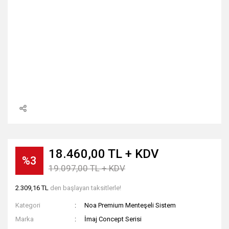
18.460,00 TL + KDV
%3
19.097,00 TL + KDV
2.309,16 TL
den başlayan taksitlerle!
Kategori
Noa Premium Menteşeli Sistem
Marka
İmaj Concept Serisi