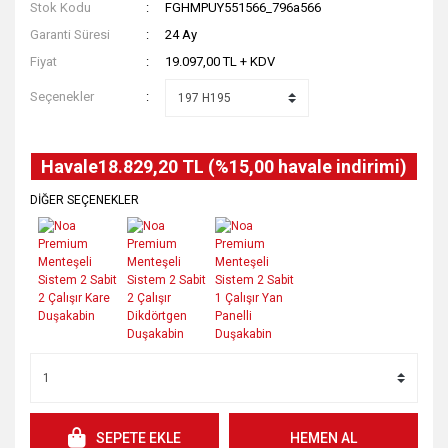
Stok Kodu
FGHMPUY551566_796a566
Garanti Süresi
24 Ay
Fiyat
19.097,00 TL + KDV
Seçenekler
Havale
18.829,20 TL (%15,00 havale indirimi)
DİĞER SEÇENEKLER
SEPETE EKLE
HEMEN AL