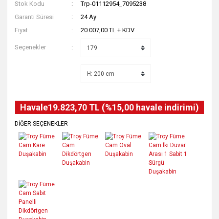
Stok Kodu
Trp-01112954_7095238
Garanti Süresi
24 Ay
Fiyat
20.007,00 TL + KDV
Seçenekler
Havale
19.823,70 TL (%15,00 havale indirimi)
DİĞER SEÇENEKLER