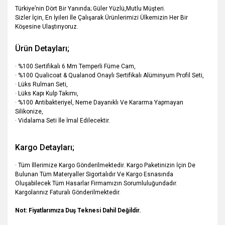
Türkiye’nin Dört Bir Yanında; Güler Yüzlü,Mutlu Müşteri.
Sizler İçin, En İyileri İle Çalışarak Ürünlerimizi Ülkemizin Her Bir
Köşesine Ulaştırıyoruz.
Ürün Detayları;
· %100 Sertifikalı 6 Mm Temperli Füme Cam,
· %100 Qualicoat & Qualanod Onaylı Sertifikalı Alüminyum Profil Seti,
· Lüks Rulman Seti,
· Lüks Kapı Kulp Takımı,
· %100 Antibakteriyel, Neme Dayanıklı Ve Kararma Yapmayan
Silikonize,
· Vidalama Seti İle İmal Edilecektir.
Kargo Detayları;
· Tüm İllerimize Kargo Gönderilmektedir. Kargo Paketinizin İçin De
Bulunan Tüm Materyaller Sigortalıdır Ve Kargo Esnasında
Oluşabilecek Tüm Hasarlar Firmamızın Sorumluluğundadır.
Kargolarınız Faturalı Gönderilmektedir.
Not: Fiyatlarımıza Duş Teknesi Dahil Değildir.