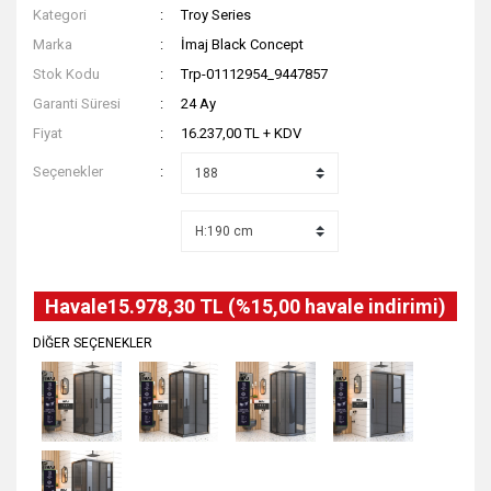
Kategori
Troy Series
Marka
İmaj Black Concept
Stok Kodu
Trp-01112954_9447857
Garanti Süresi
24 Ay
Fiyat
16.237,00 TL + KDV
Seçenekler
Havale
15.978,30 TL (%15,00 havale indirimi)
DİĞER SEÇENEKLER