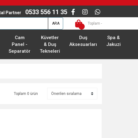
0533 556 11 35
ital Partner
ARA
Toplam -
Cam
Küvetler
Duş
Spa &
Panel -
& Duş
Aksesuarları
Jakuzi
Separatör
Tekneleri
Toplam 0 ürün