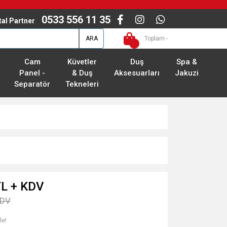
0533 556 11 35
ital Partner
ARA
Toplam -
Cam
Küvetler
Duş
Spa &
Panel -
& Duş
Aksesuarları
Jakuzi
Separatör
Tekneleri
TL + KDV
KDV
le!