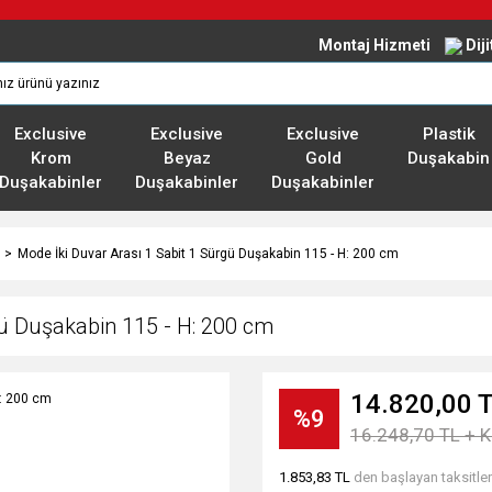
Montaj Hizmeti
Dij
Exclusive
Exclusive
Exclusive
Plastik
Krom
Beyaz
Gold
Duşakabin
Duşakabinler
Duşakabinler
Duşakabinler
Mode İki Duvar Arası 1 Sabit 1 Sürgü Duşakabin 115 - H: 200 cm
gü Duşakabin 115 - H: 200 cm
14.820,00 
%9
16.248,70 TL + 
1.853,83 TL
den başlayan taksitler