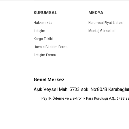
Ürün resmi kalitesiz, bozuk veya görüntülenemiyo
KURUMSAL
MEDYA
Ürün açıklamasında eksik bilgiler bulunuyor.
Ürün bilgilerinde hatalar bulunuyor.
Hakkımızda
Kurumsal Fiyat Listesi
Ürün fiyatı diğer sitelerden daha pahalı.
İletişim
Montaj Görselleri
Bu ürüne benzer farklı alternatifler olmalı.
Kargo Takibi
Havale Bildirim Formu
İletişim Formu
Genel Merkez
Aşık Veysel Mah. 5733 sok. No:80/B Karabağlar
PayTR Ödeme ve Elektronik Para Kuruluşu A.Ş., 6493 s