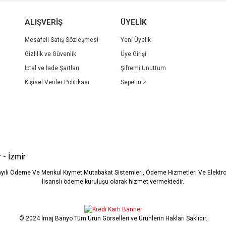
r.
Yorum Yaz
ALIŞVERİŞ
ÜYELİK
Mesafeli Satış Sözleşmesi
Yeni Üyelik
Gizlilik ve Güvenlik
Üye Girişi
İptal ve İade Şartları
Şifremi Unuttum
Kişisel Veriler Politikası
Sepetiniz
Gönder
 - İzmir
ayılı Ödeme Ve Menkul Kıymet Mutabakat Sistemleri, Ödeme Hizmetleri Ve Elekt
lisanslı ödeme kuruluşu olarak hizmet vermektedir.
© 2024 İmaj Banyo Tüm Ürün Görselleri ve Ürünlerin Hakları Saklıdır.