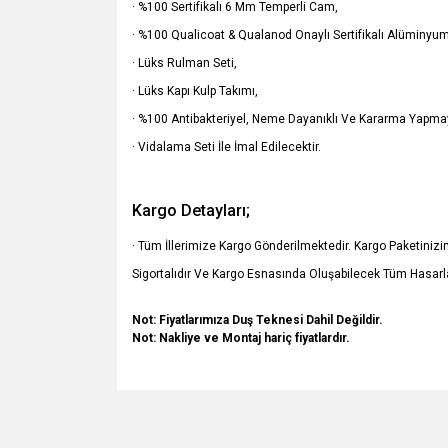
· %100 Sertifikalı 6 Mm Temperli Cam,
· %100 Qualicoat & Qualanod Onaylı Sertifikalı Alüminyum 
· Lüks Rulman Seti,
· Lüks Kapı Kulp Takımı,
· %100 Antibakteriyel, Neme Dayanıklı Ve Kararma Yapmay
· Vidalama Seti İle İmal Edilecektir.
Kargo Detayları;
· Tüm İllerimize Kargo Gönderilmektedir. Kargo Paketiniz
Sigortalıdır Ve Kargo Esnasında Oluşabilecek Tüm Hasarla
Not: Fiyatlarımıza Duş Teknesi Dahil Değildir.
Not: Nakliye ve Montaj hariç fiyatlardır.
Bu ürünün fiyat bilgisi, resim, ürün açıklamalarında v
Görüş ve önerileriniz için teşekkür ederiz.