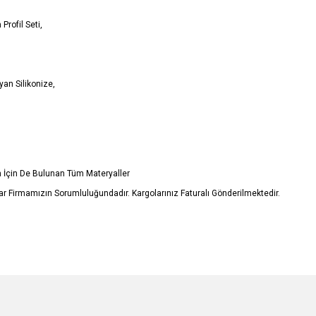
Profil Seti,
an Silikonize,
in İçin De Bulunan Tüm Materyaller
r Firmamızın Sorumluluğundadır. Kargolarınız Faturalı Gönderilmektedir.
e diğer konularda yetersiz gördüğünüz noktaları öneri formunu kullanarak tarafımı
Bu ürüne ilk yorumu siz yapın!