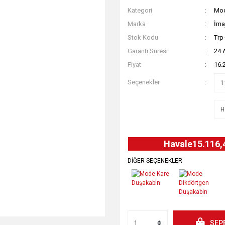
Kategori
Mod
Marka
İma
Stok Kodu
Trp
Garanti Süresi
24 
Fiyat
16.
Seçenekler
Havale
15.116,
DİĞER SEÇENEKLER
SEP