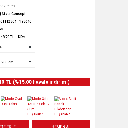
e Series
j Silver Concept
-01112864_7f98610
Ay
248,70 TL + KDV
40 TL (%15,00 havale indirimi)
ETE EKLE
HEMEN AL