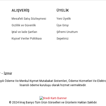
r.
Yorum Yaz
ALIŞVERİŞ
ÜYELİK
Mesafeli Satış Sözleşmesi
Yeni Üyelik
Gizlilik ve Güvenlik
Üye Girişi
İptal ve İade Şartları
Şifremi Unuttum
Kişisel Veriler Politikası
Sepetiniz
Gönder
 - İzmir
ayılı Ödeme Ve Menkul Kıymet Mutabakat Sistemleri, Ödeme Hizmetleri Ve Elekt
lisanslı ödeme kuruluşu olarak hizmet vermektedir.
© 2024 İmaj Banyo Tüm Ürün Görselleri ve Ürünlerin Hakları Saklıdır.