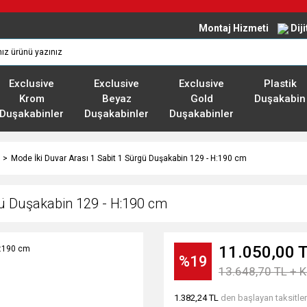
Montaj Hizmeti
Dij
Exclusive
Exclusive
Exclusive
Plastik
Krom
Beyaz
Gold
Duşakabin
Duşakabinler
Duşakabinler
Duşakabinler
Mode İki Duvar Arası 1 Sabit 1 Sürgü Duşakabin 129 - H:190 cm
gü Duşakabin 129 - H:190 cm
11.050,00 
%19
13.648,70 TL + 
1.382,24 TL
den başlayan taksitler