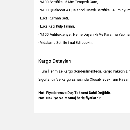
· %100 Sertifikalı 6 Mm Temperli Cam,
· %100 Qualicoat & Qualanod Onaylı Sertifikalı Alüminyum 
· Lüks Rulman Seti,
· Lüks Kapı Kulp Takımı,
· %100 Antibakteriyel, Neme Dayanıklı Ve Kararma Yapmay
· Vidalama Seti İle İmal Edilecektir.
Kargo Detayları;
· Tüm İllerimize Kargo Gönderilmektedir. Kargo Paketiniz
Sigortalıdır Ve Kargo Esnasında Oluşabilecek Tüm Hasarla
Not: Fiyatlarımıza Duş Teknesi Dahil Değildir.
Not: Nakliye ve Montaj hariç fiyatlardır.
Bu ürünün fiyat bilgisi, resim, ürün açıklamalarında v
Görüş ve önerileriniz için teşekkür ederiz.