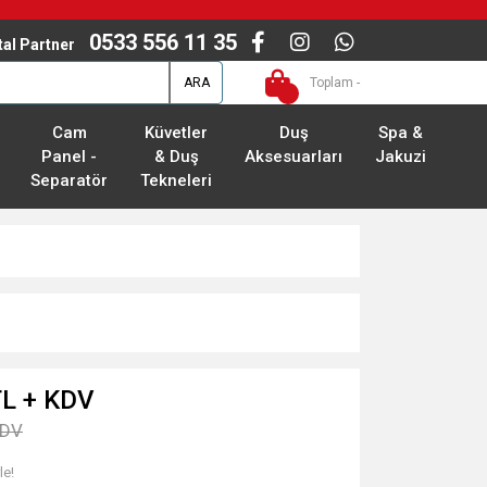
0533 556 11 35
ital Partner
ARA
Toplam -
Cam
Küvetler
Duş
Spa &
Panel -
& Duş
Aksesuarları
Jakuzi
Separatör
Tekneleri
TL + KDV
KDV
le!