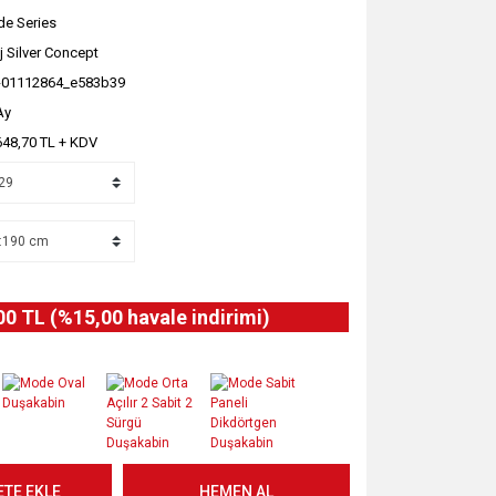
e Series
j Silver Concept
-01112864_e583b39
Ay
648,70 TL + KDV
00 TL (%15,00 havale indirimi)
ETE EKLE
HEMEN AL