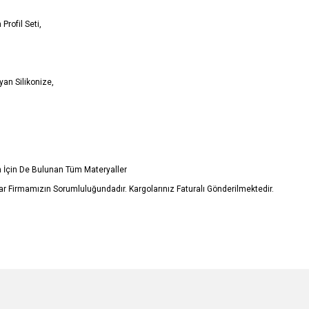
Profil Seti,
an Silikonize,
in İçin De Bulunan Tüm Materyaller
r Firmamızın Sorumluluğundadır. Kargolarınız Faturalı Gönderilmektedir.
e diğer konularda yetersiz gördüğünüz noktaları öneri formunu kullanarak tarafımı
Bu ürüne ilk yorumu siz yapın!