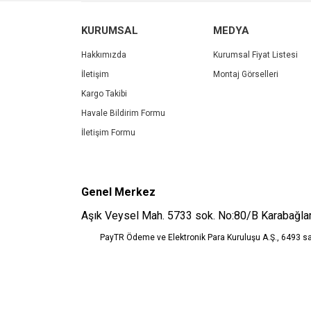
Ürün resmi kalitesiz, bozuk veya görüntülenemiyo
KURUMSAL
MEDYA
Ürün açıklamasında eksik bilgiler bulunuyor.
Ürün bilgilerinde hatalar bulunuyor.
Hakkımızda
Kurumsal Fiyat Listesi
Ürün fiyatı diğer sitelerden daha pahalı.
İletişim
Montaj Görselleri
Bu ürüne benzer farklı alternatifler olmalı.
Kargo Takibi
Havale Bildirim Formu
İletişim Formu
Genel Merkez
Aşık Veysel Mah. 5733 sok. No:80/B Karabağlar
PayTR Ödeme ve Elektronik Para Kuruluşu A.Ş., 6493 s