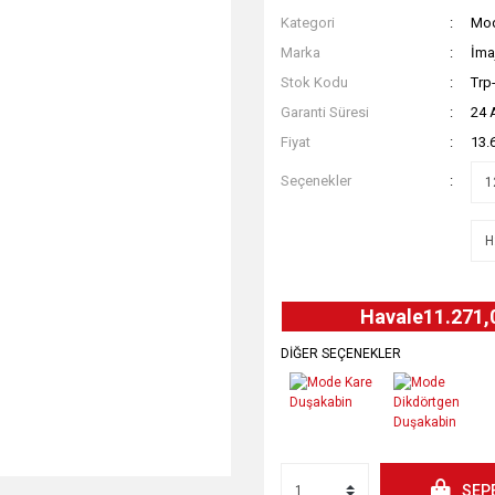
Kategori
Mod
Marka
İma
Stok Kodu
Trp
Garanti Süresi
24 
Fiyat
13.
Seçenekler
Havale
11.271,
DİĞER SEÇENEKLER
SEP