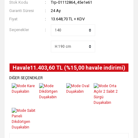
Stok Kodu
Trp-01112864_45e1e61
Garanti Süresi
24 Ay
Fiyat
13.648,70 TL + KDV
Seçenekler
Havale
11.403,60 TL (%15,00 havale indirimi)
DİĞER SEÇENEKLER