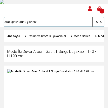
ARA
Anasayfa
Exclusive Krom Duşakabinler
Mode Series
Mode İk
Mode İki Duvar Arası 1 Sabit 1 Sürgü Duşakabin 140 -
H:190 cm