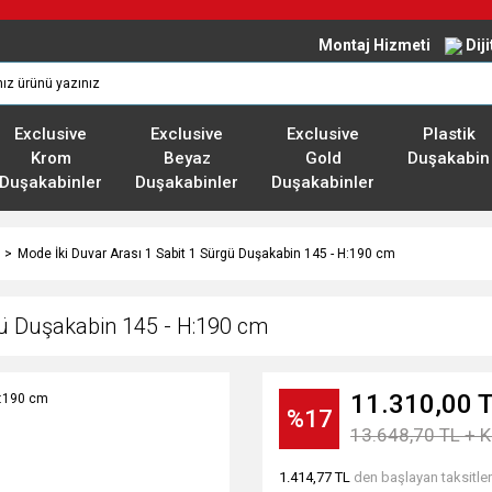
Montaj Hizmeti
Dij
Exclusive
Exclusive
Exclusive
Plastik
Krom
Beyaz
Gold
Duşakabin
Duşakabinler
Duşakabinler
Duşakabinler
Mode İki Duvar Arası 1 Sabit 1 Sürgü Duşakabin 145 - H:190 cm
gü Duşakabin 145 - H:190 cm
11.310,00 
%17
13.648,70 TL + 
1.414,77 TL
den başlayan taksitler