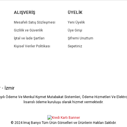
r.
Yorum Yaz
ALIŞVERİŞ
ÜYELİK
Mesafeli Satış Sözleşmesi
Yeni Üyelik
Gizlilik ve Güvenlik
Üye Girişi
İptal ve İade Şartları
Şifremi Unuttum
Kişisel Veriler Politikası
Sepetiniz
Gönder
 - İzmir
ayılı Ödeme Ve Menkul Kıymet Mutabakat Sistemleri, Ödeme Hizmetleri Ve Elekt
lisanslı ödeme kuruluşu olarak hizmet vermektedir.
© 2024 İmaj Banyo Tüm Ürün Görselleri ve Ürünlerin Hakları Saklıdır.