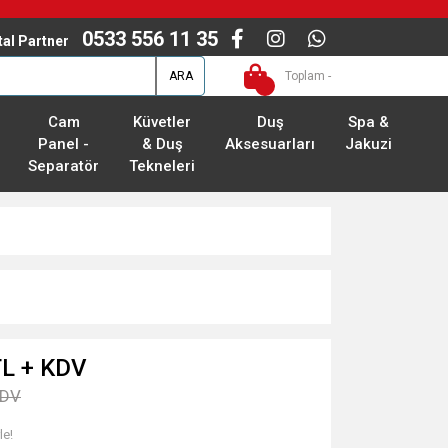
0533 556 11 35
ital Partner
ARA
Toplam -
Cam
Küvetler
Duş
Spa &
Panel -
& Duş
Aksesuarları
Jakuzi
Separatör
Tekneleri
TL + KDV
KDV
le!