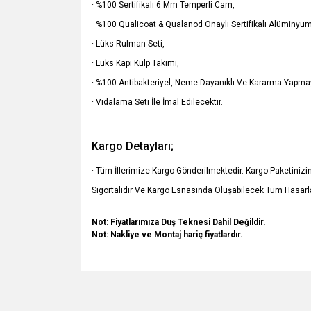
· %100 Sertifikalı 6 Mm Temperli Cam,
· %100 Qualicoat & Qualanod Onaylı Sertifikalı Alüminyum 
· Lüks Rulman Seti,
· Lüks Kapı Kulp Takımı,
· %100 Antibakteriyel, Neme Dayanıklı Ve Kararma Yapmay
· Vidalama Seti İle İmal Edilecektir.
Kargo Detayları;
· Tüm İllerimize Kargo Gönderilmektedir. Kargo Paketiniz
Sigortalıdır Ve Kargo Esnasında Oluşabilecek Tüm Hasarla
Not: Fiyatlarımıza Duş Teknesi Dahil Değildir.
Not: Nakliye ve Montaj hariç fiyatlardır.
Bu ürünün fiyat bilgisi, resim, ürün açıklamalarında v
Görüş ve önerileriniz için teşekkür ederiz.