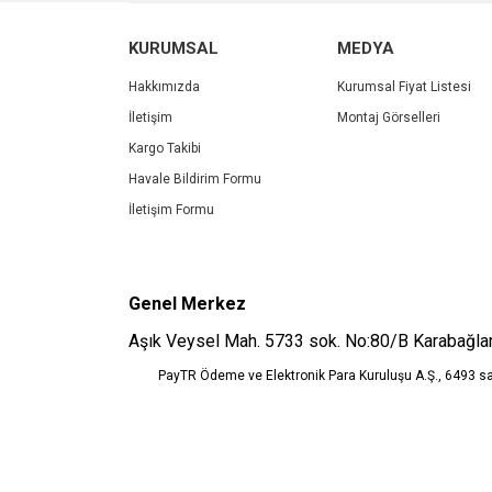
Ürün resmi kalitesiz, bozuk veya görüntülenemiyo
KURUMSAL
MEDYA
Ürün açıklamasında eksik bilgiler bulunuyor.
Ürün bilgilerinde hatalar bulunuyor.
Hakkımızda
Kurumsal Fiyat Listesi
Ürün fiyatı diğer sitelerden daha pahalı.
İletişim
Montaj Görselleri
Bu ürüne benzer farklı alternatifler olmalı.
Kargo Takibi
Havale Bildirim Formu
İletişim Formu
Genel Merkez
Aşık Veysel Mah. 5733 sok. No:80/B Karabağlar
PayTR Ödeme ve Elektronik Para Kuruluşu A.Ş., 6493 s