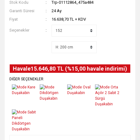
Stok Kodu
Trp-01112864_475a484
Garanti Süresi
24 Ay
Fiyat
16.638,70 TL + KDV
Seçenekler
Havale
15.646,80 TL (%15,00 havale indirimi)
DİĞER SEÇENEKLER