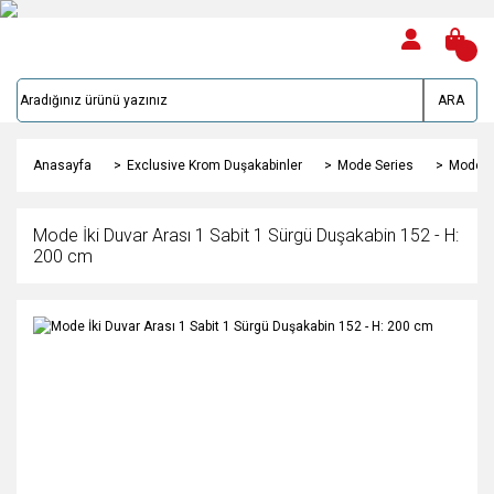
ARA
Anasayfa
Exclusive Krom Duşakabinler
Mode Series
Mode İk
Mode İki Duvar Arası 1 Sabit 1 Sürgü Duşakabin 152 - H:
200 cm