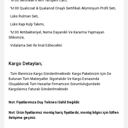
· %100 Sertifikalı 6 Mm Temperli Cam,
· %100 Qualicoat & Qualanod Onaylı Sertifikalı Alüminyum Profil Seti,
· Lüks Rulman Seti,
· Lüks Kapı Kulp Takımı,
· %100 Antibakteriyel, Neme Dayanıklı Ve Kararma Yapmayan
Silikonize,
· Vidalama Seti İle İmal Edilecektir.
Kargo Detayları;
· Tüm İllerimize Kargo Gönderilmektedir. Kargo Paketinizin İçin De
Bulunan Tüm Materyaller. Sigortalıdır Ve Kargo Esnasında
Oluşabilecek Tüm Hasarlar Firmamızın Sorumluluğundadır.
Kargolarınız Faturalı Gönderilmektedir.
Not: Fiyatlarımıza Duş Teknesi Dahil Değildir.
Not:
Ürün fiyatlarımız montaj hariç fiyatlardır, montaj bilgisi için lütfen
iletişime geçiniz.