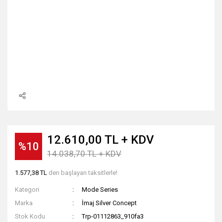
12.610,00 TL + KDV
%10
14.038,70 TL + KDV
1.577,38 TL
den başlayan taksitlerle!
Kategori
Mode Series
Marka
İmaj Silver Concept
Stok Kodu
Trp-01112863_910fa3