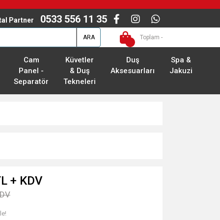
0533 556 11 35
ital Partner
ARA
Toplam -
Cam
Küvetler
Duş
Spa &
Panel -
& Duş
Aksesuarları
Jakuzi
Separatör
Tekneleri
TL + KDV
KDV
le!