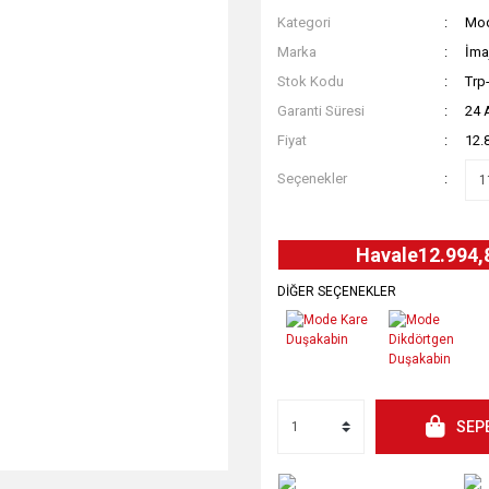
Kategori
Mod
Marka
İma
Stok Kodu
Trp
Garanti Süresi
24 
Fiyat
12.
Seçenekler
Havale
12.994,
DİĞER SEÇENEKLER
SEP