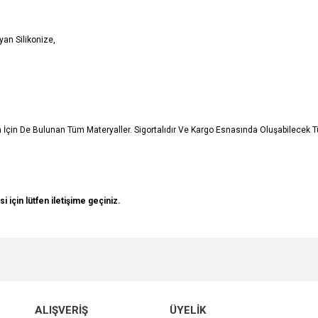
an Silikonize,
in İçin De Bulunan Tüm Materyaller. Sigortalıdır Ve Kargo Esnasında Oluşabilecek
si için lütfen iletişime geçiniz.
e diğer konularda yetersiz gördüğünüz noktaları öneri formunu kullanarak tarafımı
Bu ürüne ilk yorumu siz yapın!
r.
Yorum Yaz
ALIŞVERİŞ
ÜYELİK