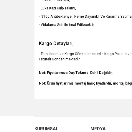
· Lüks Rulman Seti,
· Lüks Kapı Kulp Takımı,
· %100 Antibakteriyel, Neme Dayanıklı Ve Kararma Yapmay
· Vidalama Seti İle İmal Edilecektir.
Kargo Detayları;
· Tüm İllerimize Kargo Gönderilmektedir. Kargo Paketiniz
Faturalı Gönderilmektedir.
Not: Fiyatlarımıza Duş Teknesi Dahil Değildir.
Not:
Ürün fiyatlarımız montaj hariç fiyatlardır, montaj bilgi
Bu ürünün fiyat bilgisi, resim, ürün açıklamalarında v
Görüş ve önerileriniz için teşekkür ederiz.
Ürün resmi kalitesiz, bozuk veya görüntülenemiyo
KURUMSAL
MEDYA
Ürün açıklamasında eksik bilgiler bulunuyor.