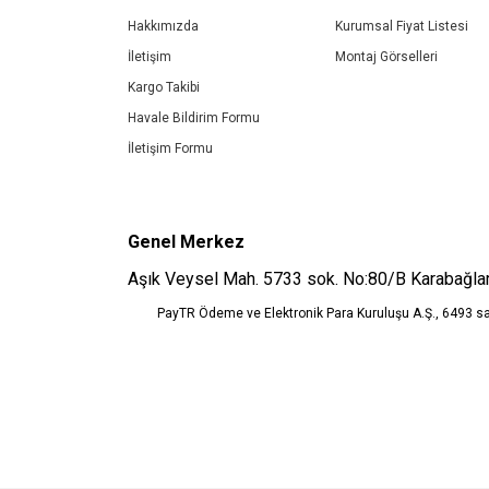
Ürün bilgilerinde hatalar bulunuyor.
Hakkımızda
Kurumsal Fiyat Listesi
Ürün fiyatı diğer sitelerden daha pahalı.
İletişim
Montaj Görselleri
Bu ürüne benzer farklı alternatifler olmalı.
Kargo Takibi
Havale Bildirim Formu
İletişim Formu
Genel Merkez
Aşık Veysel Mah. 5733 sok. No:80/B Karabağlar
PayTR Ödeme ve Elektronik Para Kuruluşu A.Ş., 6493 s