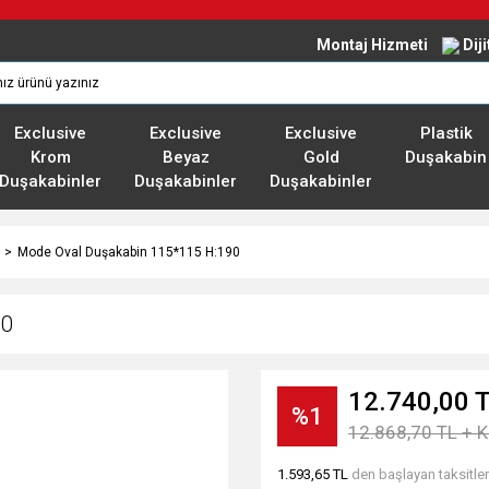
Montaj Hizmeti
Dij
Exclusive
Exclusive
Exclusive
Plastik
Krom
Beyaz
Gold
Duşakabin
Duşakabinler
Duşakabinler
Duşakabinler
Mode Oval Duşakabin 115*115 H:190
90
12.740,00 
%1
12.868,70 TL + 
1.593,65 TL
den başlayan taksitler