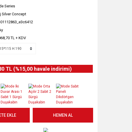
e Series
j Silver Concept
-01112863_e3c6412
Ay
868,70 TL + KDV
80 TL (%15,00 havale indirimi)
ETE EKLE
HEMEN AL