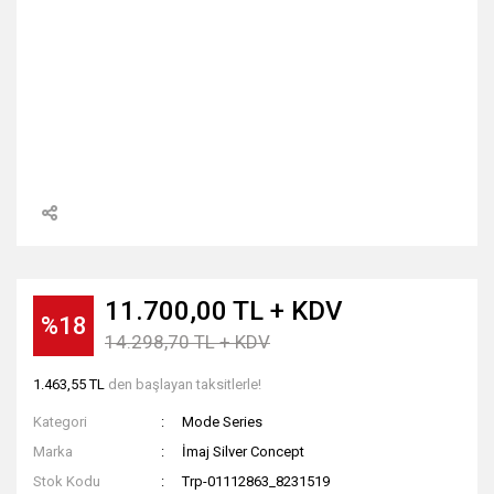
11.700,00 TL + KDV
%18
14.298,70 TL + KDV
1.463,55 TL
den başlayan taksitlerle!
Kategori
Mode Series
Marka
İmaj Silver Concept
Stok Kodu
Trp-01112863_8231519