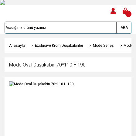
ARA
Anasayfa
Exclusive Krom Duşakabinler
Mode Series
Mode O
Mode Oval Duşakabin 70*110 H:190