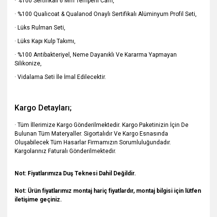
· %100 Sertifikalı 6 Mm Temperli Cam,
· %100 Qualicoat & Qualanod Onaylı Sertifikalı Alüminyum Profil Seti,
· Lüks Rulman Seti,
· Lüks Kapı Kulp Takımı,
· %100 Antibakteriyel, Neme Dayanıklı Ve Kararma Yapmayan
Silikonize,
· Vidalama Seti İle İmal Edilecektir.
Kargo Detayları;
· Tüm İllerimize Kargo Gönderilmektedir. Kargo Paketinizin İçin De
Bulunan Tüm Materyaller. Sigortalıdır Ve Kargo Esnasında
Oluşabilecek Tüm Hasarlar Firmamızın Sorumluluğundadır.
Kargolarınız Faturalı Gönderilmektedir.
Not: Fiyatlarımıza Duş Teknesi Dahil Değildir.
Not:
Ürün fiyatlarımız montaj hariç fiyatlardır, montaj bilgisi için lütfen
iletişime geçiniz.