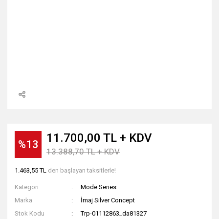
11.700,00 TL + KDV
%13
13.388,70 TL + KDV
1.463,55 TL
den başlayan taksitlerle!
Kategori
Mode Series
Marka
İmaj Silver Concept
Stok Kodu
Trp-01112863_da81327