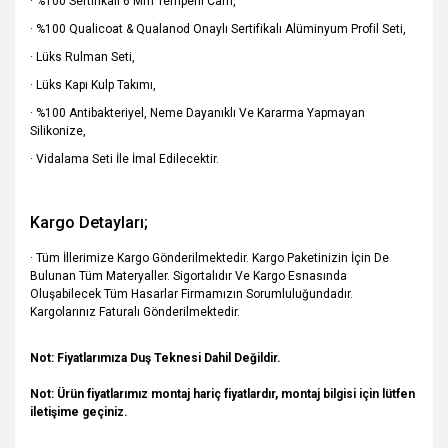
· %100 Sertifikalı 6 Mm Temperli Cam,
· %100 Qualicoat & Qualanod Onaylı Sertifikalı Alüminyum Profil Seti,
· Lüks Rulman Seti,
· Lüks Kapı Kulp Takımı,
· %100 Antibakteriyel, Neme Dayanıklı Ve Kararma Yapmayan
Silikonize,
· Vidalama Seti İle İmal Edilecektir.
Kargo Detayları;
· Tüm İllerimize Kargo Gönderilmektedir. Kargo Paketinizin İçin De
Bulunan Tüm Materyaller. Sigortalıdır Ve Kargo Esnasında
Oluşabilecek Tüm Hasarlar Firmamızın Sorumluluğundadır.
Kargolarınız Faturalı Gönderilmektedir.
Not: Fiyatlarımıza Duş Teknesi Dahil Değildir.
Not:
Ürün fiyatlarımız montaj hariç fiyatlardır, montaj bilgisi için lütfen
iletişime geçiniz.