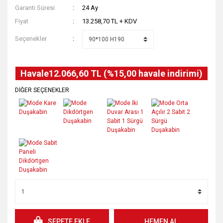
Garanti Süresi
24 Ay
Fiyat
13.258,70 TL + KDV
Seçenekler
Havale
12.066,60 TL (%15,00 havale indirimi)
DİĞER SEÇENEKLER
SEPETE EKLE
HEMEN AL