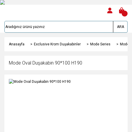
ARA
Anasayfa
Exclusive Krom Duşakabinler
Mode Series
Mode O
Mode Oval Duşakabin 90*100 H190