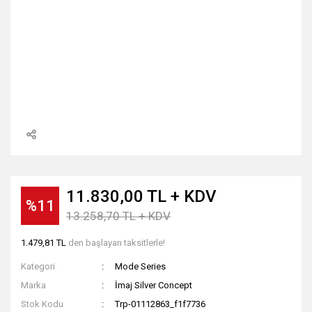
11.830,00 TL + KDV
%11
13.258,70 TL + KDV
1.479,81 TL
den başlayan taksitlerle!
Kategori
Mode Series
Marka
İmaj Silver Concept
Stok Kodu
Trp-01112863_f1f7736