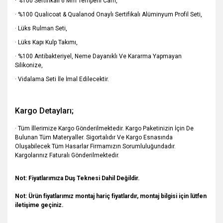
· %100 Sertifikalı 6 Mm Temperli Cam,
· %100 Qualicoat & Qualanod Onaylı Sertifikalı Alüminyum Profil Seti,
· Lüks Rulman Seti,
· Lüks Kapı Kulp Takımı,
· %100 Antibakteriyel, Neme Dayanıklı Ve Kararma Yapmayan
Silikonize,
· Vidalama Seti İle İmal Edilecektir.
Kargo Detayları;
· Tüm İllerimize Kargo Gönderilmektedir. Kargo Paketinizin İçin De
Bulunan Tüm Materyaller. Sigortalıdır Ve Kargo Esnasında
Oluşabilecek Tüm Hasarlar Firmamızın Sorumluluğundadır.
Kargolarınız Faturalı Gönderilmektedir.
Not: Fiyatlarımıza Duş Teknesi Dahil Değildir.
Not:
Ürün fiyatlarımız montaj hariç fiyatlardır, montaj bilgisi için lütfen
iletişime geçiniz.