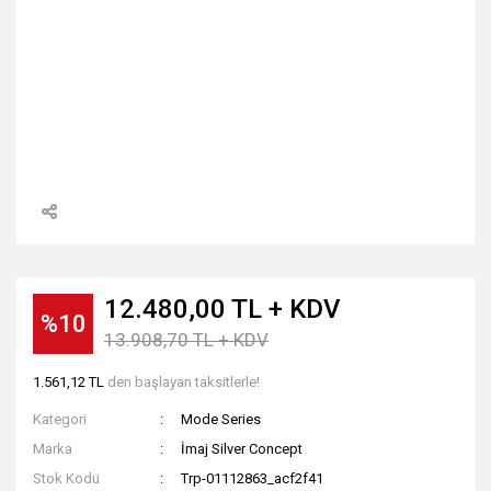
12.480,00 TL + KDV
%10
13.908,70 TL + KDV
1.561,12 TL
den başlayan taksitlerle!
Kategori
Mode Series
Marka
İmaj Silver Concept
Stok Kodu
Trp-01112863_acf2f41