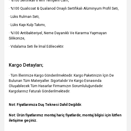
· %100 Sertifikalı 6 Mm Temperli Cam,
· %100 Qualicoat & Qualanod Onaylı Sertifikalı Alüminyum Profil Seti,
· Lüks Rulman Seti,
· Lüks Kapı Kulp Takımı,
· %100 Antibakteriyel, Neme Dayanıklı Ve Kararma Yapmayan
Silikonize,
· Vidalama Seti İle İmal Edilecektir.
Kargo Detayları;
· Tüm İllerimize Kargo Gönderilmektedir. Kargo Paketinizin İçin De
Bulunan Tüm Materyaller. Sigortalıdır Ve Kargo Esnasında
Oluşabilecek Tüm Hasarlar Firmamızın Sorumluluğundadır.
Kargolarınız Faturalı Gönderilmektedir.
Not: Fiyatlarımıza Duş Teknesi Dahil Değildir.
Not:
Ürün fiyatlarımız montaj hariç fiyatlardır, montaj bilgisi için lütfen
iletişime geçiniz.