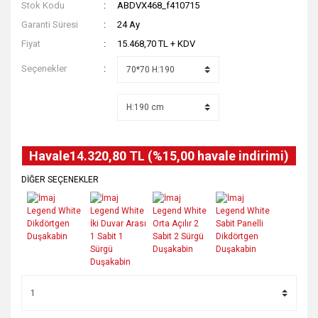
Stok Kodu
ABDVX468_f410715
Garanti Süresi
24 Ay
Fiyat
15.468,70 TL + KDV
Seçenekler
Havale
14.320,80 TL (%15,00 havale indirimi)
DİĞER SEÇENEKLER